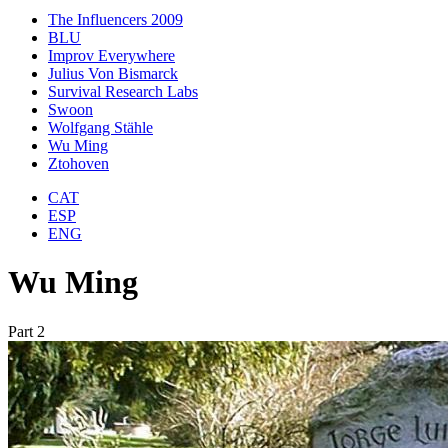
The Influencers 2009
BLU
Improv Everywhere
Julius Von Bismarck
Survival Research Labs
Swoon
Wolfgang Stähle
Wu Ming
Ztohoven
CAT
ESP
ENG
Wu Ming
Part 2