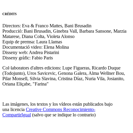
CRÈDITS
Directors: Eva & Franco Mattes, Bani Brusadin
Producció: Bani Brusadin, Ginebra Vall, Barbara Sansone, Marzia
Matarese, Diana Colta, Violeta Alonso
Equip de premsa: Laura Llamas
Documentació video: Elena Molina
Disseny web: Andrea Pistarini
Disseny gràfic: Fabio Paris
Col·laborators d'altres edicions: Lupe Figueras, Ricardo Duque
(Todojunto), Uros Savicevic, Genona Galera, Alma Wellner Bou,
Pilar Monsell, Silvia Slavina, Cristina Díaz, Nuria Vila, Josianito,
Oriana Eliçabe, "Farina"
Las imágenes, los textos y los vídeos están publicados bajo
una licencia
Creative Commons Reconocimiento-
CompartirIgual
(salvo que se indique lo contrario)