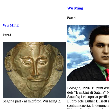
Wu Ming
Part 4
Wu Ming
Part 3
Bologna, 1996. El punt d'in
dels "Bambini di Satana" 
Satanàs) i el suposat perill 
Segona part - al micròfon Wu Ming 2.
El projecte Luther Blissett i
contraencuesta: la denúncia