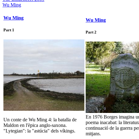
Wu Ming
Wu Ming
Wu Ming
Part 1
Part 2
En 1976 Borges imagina un
Un conte de Wu Ming 4: la batalla de
poema inacabat: la literatu
Maldon en l'èpica anglo-saxona.
continuació de la guerra per
"Lytegian": la "astúcia" dels víkings.
mitjans.