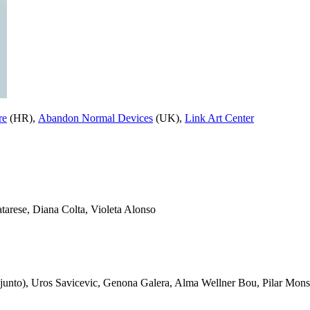
re
(HR),
Abandon Normal Devices
(UK),
Link Art Center
tarese, Diana Colta, Violeta Alonso
junto), Uros Savicevic, Genona Galera, Alma Wellner Bou, Pilar Monsell,