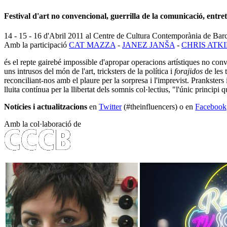
Festival d'art no convencional, guerrilla de la comunicació, entre
14 - 15 - 16 d'Abril 2011 al Centre de Cultura Contemporània de Ba
Amb la participació
CAT MAZZA
-
JANEZ JANŠA
-
CHRIS ATK
és el repte gairebé impossible d'apropar operacions artístiques no conv
uns intrusos del món de l'art, tricksters de la política i
forajidos
de les 
reconciliant-nos amb el plaure per la sorpresa i l'imprevist. Pranksters
lluita contínua per la llibertat dels somnis col·lectius, "l'únic principi
Notícies i actualitzacions
en
Twitter
(#theinfluencers) o en
Facebook
Amb la col·laboració de