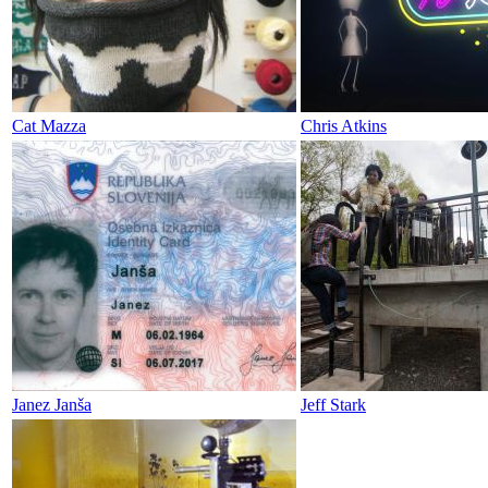
Cat Mazza
Chris Atkins
Janez Janša
Jeff Stark