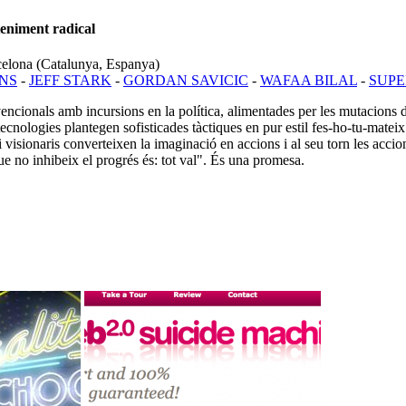
teniment radical
rcelona (Catalunya, Espanya)
INS
-
JEFF STARK
-
GORDAN SAVICIC
-
WAFAA BILAL
-
SUP
encionals amb incursions en la política, alimentades per les mutacions de 
tecnologies plantegen sofisticades tàctiques en pur estil fes-ho-tu-matei
 i visionaris converteixen la imaginació en accions i al seu torn les acc
 que no inhibeix el progrés és: tot val". És una promesa.