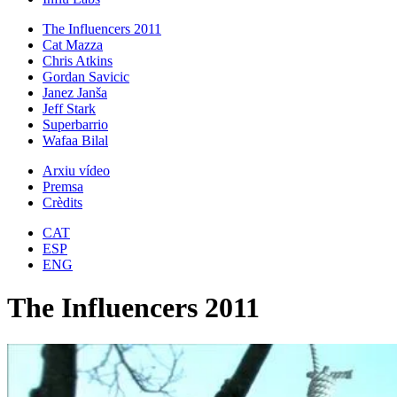
The Influencers 2011
Cat Mazza
Chris Atkins
Gordan Savicic
Janez Janša
Jeff Stark
Superbarrio
Wafaa Bilal
Arxiu vídeo
Premsa
Crèdits
CAT
ESP
ENG
The Influencers 2011