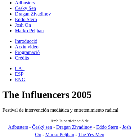
Adbusters
Cesky Sen
Dragan Zivadinov
Eddo Stern
Josh On
Marko Peljhan
Introducció
Arxiu vídeo
Programació
Crèdits
CAT
ESP
ENG
The Influencers 2005
Festival de intervención mediática y entretenimiento radical
Amb la participació de
Adbusters
-
Český sen
-
Dragan Zivadinov
-
Eddo Stern
-
Josh
On
-
Marko Peljhan
-
The Yes Men