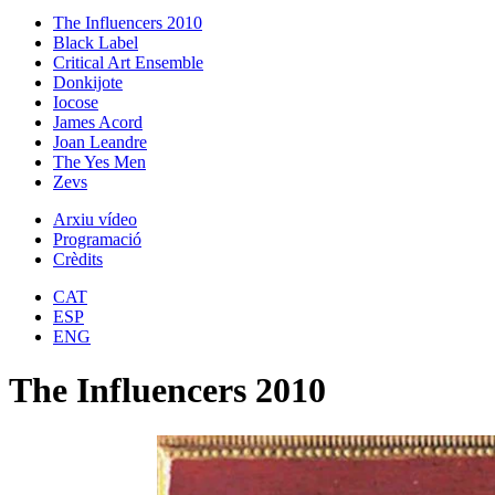
The Influencers 2010
Black Label
Critical Art Ensemble
Donkijote
Iocose
James Acord
Joan Leandre
The Yes Men
Zevs
Arxiu vídeo
Programació
Crèdits
CAT
ESP
ENG
The Influencers 2010