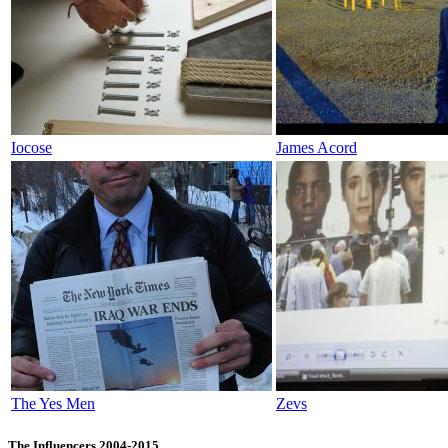
Iocose
James Acord
The Yes Men
Zevs
The Influencers 2004-2015