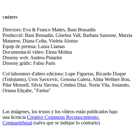
CRÈDITS
Directors: Eva & Franco Mattes, Bani Brusadin
Producció: Bani Brusadin, Ginebra Vall, Barbara Sansone, Marzia
Matarese, Diana Colta, Violeta Alonso
Equip de premsa: Laura Llamas
Documentació video: Elena Molina
Disseny web: Andrea Pistarini
Disseny gràfic: Fabio Paris
Col·laborators d'altres edicions: Lupe Figueras, Ricardo Duque
(Todojunto), Uros Savicevic, Genona Galera, Alma Wellner Bou,
Pilar Monsell, Silvia Slavina, Cristina Díaz, Nuria Vila, Josianito,
Oriana Eliçabe, "Farina"
Las imágenes, los textos y los vídeos están publicados bajo
una licencia
Creative Commons Reconocimiento-
CompartirIgual
(salvo que se indique lo contrario)