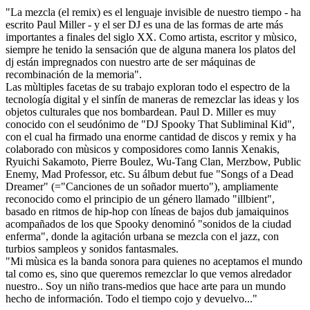
"La mezcla (el remix) es el lenguaje invisible de nuestro tiempo - ha
escrito Paul Miller - y el ser DJ es una de las formas de arte más
importantes a finales del siglo XX. Como artista, escritor y mùsico,
siempre he tenido la sensación que de alguna manera los platos del
dj están impregnados con nuestro arte de ser máquinas de
recombinación de la memoria".
Las mùltiples facetas de su trabajo exploran todo el espectro de la
tecnología digital y el sinfín de maneras de remezclar las ideas y los
objetos culturales que nos bombardean. Paul D. Miller es muy
conocido con el seudónimo de "DJ Spooky That Subliminal Kid",
con el cual ha firmado una enorme cantidad de discos y remix y ha
colaborado con mùsicos y composidores como Iannis Xenakis,
Ryuichi Sakamoto, Pierre Boulez, Wu-Tang Clan, Merzbow, Public
Enemy, Mad Professor, etc. Su álbum debut fue "Songs of a Dead
Dreamer" (="Canciones de un soñador muerto"), ampliamente
reconocido como el principio de un género llamado "illbient",
basado en ritmos de hip-hop con líneas de bajos dub jamaiquinos
acompañados de los que Spooky denominó "sonidos de la ciudad
enferma", donde la agitación urbana se mezcla con el jazz, con
turbios sampleos y sonidos fantasmales.
"Mi mùsica es la banda sonora para quienes no aceptamos el mundo
tal como es, sino que queremos remezclar lo que vemos alredador
nuestro.. Soy un niño trans-medios que hace arte para un mundo
hecho de información. Todo el tiempo cojo y devuelvo..."