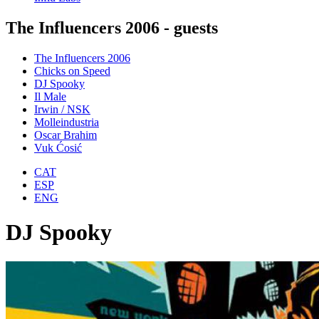
The Influencers 2006 - guests
The Influencers 2006
Chicks on Speed
DJ Spooky
Il Male
Irwin / NSK
Molleindustria
Oscar Brahim
Vuk Ćosić
CAT
ESP
ENG
DJ Spooky