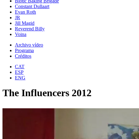
Biotic Baking Brigade
Constant Dullaart
Evan Roth
JR
Jill Magid
Reverend Billy
Voina
Archivo vídeo
Programa
Créditos
CAT
ESP
ENG
The Influencers 2012