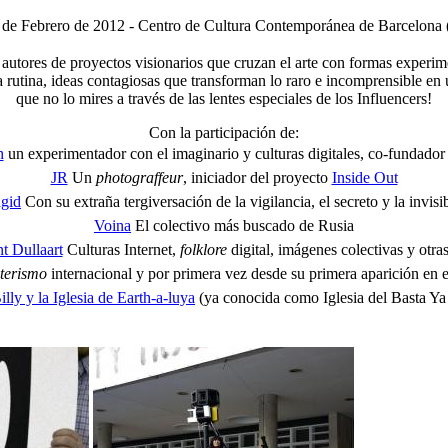
 de Febrero de 2012 -
Centro de Cultura Contemporán
ea de Barcelon
 autores de proyectos visionarios que cruzan el arte con formas experi
ra rutina, ideas contagiosas que transforman lo raro e incomprensible e
que no lo mires a través de las lentes especiales de los Influencers!
Con la participación de:
h
un experimentador con el imaginario y culturas digitales, co-fundado
JR
Un
photograffeur
, iniciador del proyecto
Inside Out
agid
Con su extraña tergiversación de la vigilancia, el secreto y la invisib
Voina
El colectivo más buscado de Rusia
t Dullaart
Culturas Internet,
folklore
digital, imágenes colectivas y otras
terismo
internacional y por primera vez desde su primera aparición en e
ly y la Iglesia de Earth-a-luya
(ya conocida como Iglesia del Basta Y