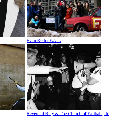
Evan Roth / F.A.T.
Reverend Billy & The Church of Earthalujah!