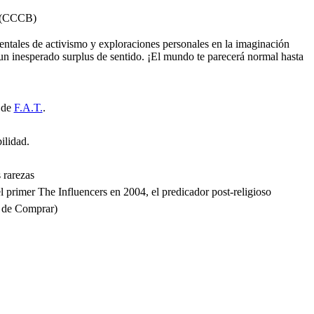
a (CCCB)
mentales de activismo y exploraciones personales en la imaginación
n un inesperado surplus de sentido. ¡El mundo te parecerá normal hasta
r de
F.A.T.
.
ilidad.
 rarezas
l primer The Influencers en 2004, el predicador post-religioso
a de Comprar)