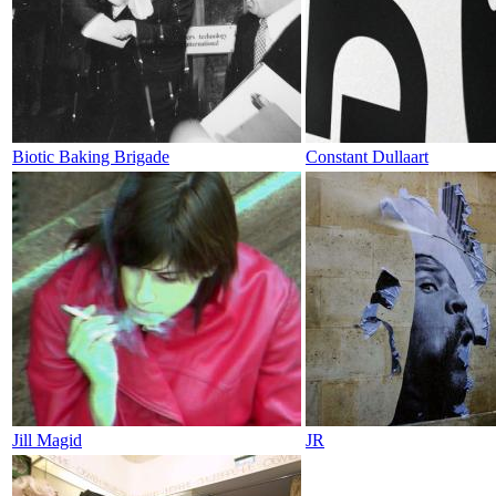
Biotic Baking Brigade
Constant Dullaart
Jill Magid
JR