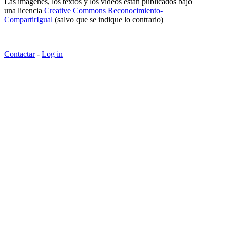
Las imágenes, los textos y los vídeos están publicados bajo
una licencia
Creative Commons Reconocimiento-
CompartirIgual
(salvo que se indique lo contrario)
Contactar
-
Log in