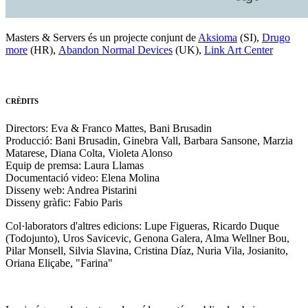
Masters & Servers és un projecte conjunt de
Aksioma
(SI),
Drugo
more
(HR),
Abandon Normal Devices
(UK),
Link Art Center
CRÈDITS
Directors: Eva & Franco Mattes, Bani Brusadin
Producció: Bani Brusadin, Ginebra Vall, Barbara Sansone, Marzia
Matarese, Diana Colta, Violeta Alonso
Equip de premsa: Laura Llamas
Documentació video: Elena Molina
Disseny web: Andrea Pistarini
Disseny gràfic: Fabio Paris
Col·laborators d'altres edicions: Lupe Figueras, Ricardo Duque
(Todojunto), Uros Savicevic, Genona Galera, Alma Wellner Bou,
Pilar Monsell, Silvia Slavina, Cristina Díaz, Nuria Vila, Josianito,
Oriana Eliçabe, "Farina"