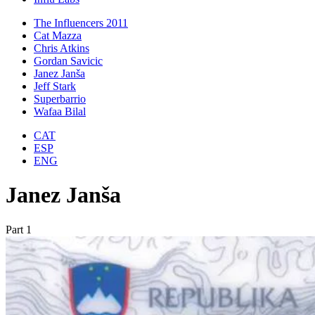
The Influencers 2011
Cat Mazza
Chris Atkins
Gordan Savicic
Janez Janša
Jeff Stark
Superbarrio
Wafaa Bilal
CAT
ESP
ENG
Janez Janša
Part 1