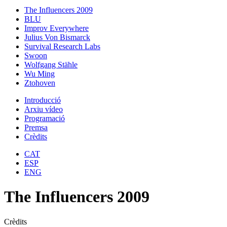
The Influencers 2009
BLU
Improv Everywhere
Julius Von Bismarck
Survival Research Labs
Swoon
Wolfgang Stähle
Wu Ming
Ztohoven
Introducció
Arxiu vídeo
Programació
Premsa
Crèdits
CAT
ESP
ENG
The Influencers 2009
Crèdits