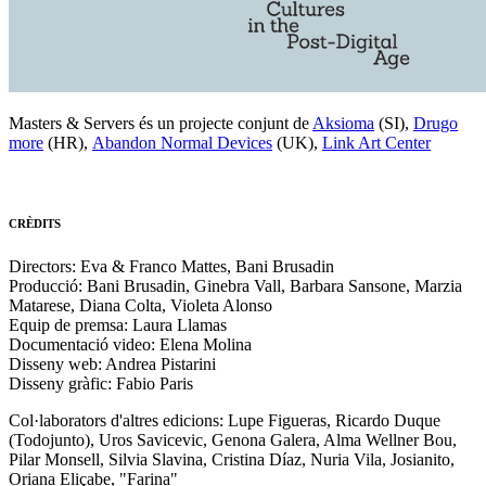
Masters & Servers és un projecte conjunt de
Aksioma
(SI),
Drugo
more
(HR),
Abandon Normal Devices
(UK),
Link Art Center
CRÈDITS
Directors: Eva & Franco Mattes, Bani Brusadin
Producció: Bani Brusadin, Ginebra Vall, Barbara Sansone, Marzia
Matarese, Diana Colta, Violeta Alonso
Equip de premsa: Laura Llamas
Documentació video: Elena Molina
Disseny web: Andrea Pistarini
Disseny gràfic: Fabio Paris
Col·laborators d'altres edicions: Lupe Figueras, Ricardo Duque
(Todojunto), Uros Savicevic, Genona Galera, Alma Wellner Bou,
Pilar Monsell, Silvia Slavina, Cristina Díaz, Nuria Vila, Josianito,
Oriana Eliçabe, "Farina"