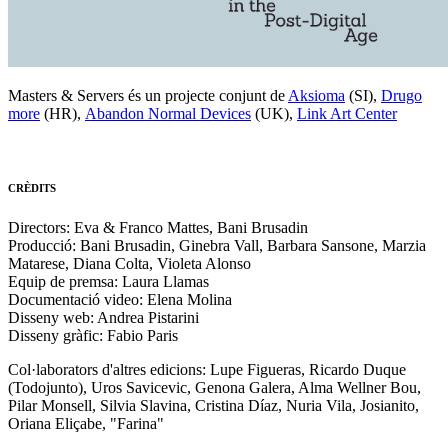
Masters & Servers és un projecte conjunt de
Aksioma
(SI),
Drugo
more
(HR),
Abandon Normal Devices
(UK),
Link Art Center
CRÈDITS
Directors: Eva & Franco Mattes, Bani Brusadin
Producció: Bani Brusadin, Ginebra Vall, Barbara Sansone, Marzia
Matarese, Diana Colta, Violeta Alonso
Equip de premsa: Laura Llamas
Documentació video: Elena Molina
Disseny web: Andrea Pistarini
Disseny gràfic: Fabio Paris
Col·laborators d'altres edicions: Lupe Figueras, Ricardo Duque
(Todojunto), Uros Savicevic, Genona Galera, Alma Wellner Bou,
Pilar Monsell, Silvia Slavina, Cristina Díaz, Nuria Vila, Josianito,
Oriana Eliçabe, "Farina"