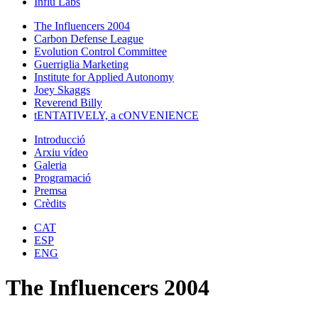
Influ Labs
The Influencers 2004
Carbon Defense League
Evolution Control Committee
Guerriglia Marketing
Institute for Applied Autonomy
Joey Skaggs
Reverend Billy
tENTATIVELY, a cONVENIENCE
Introducció
Arxiu vídeo
Galeria
Programació
Premsa
Crèdits
CAT
ESP
ENG
The Influencers 2004