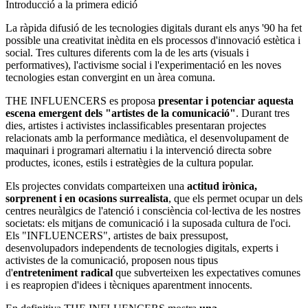
Introducció a la primera edició
La ràpida difusió de les tecnologies digitals durant els anys '90 ha fet
possible una creativitat inèdita en els processos d'innovació estètica i
social. Tres cultures diferents com la de les arts (visuals i
performatives), l'activisme social i l'experimentació en les noves
tecnologies estan convergint en un àrea comuna.
THE INFLUENCERS es proposa
presentar i potenciar aquesta
escena emergent dels "artistes de la comunicació"
. Durant tres
dies, artistes i activistes inclassificables presentaran projectes
relacionats amb la performance mediàtica, el desenvolupament de
maquinari i programari alternatiu i la intervenció directa sobre
productes, icones, estils i estratègies de la cultura popular.
Els projectes convidats comparteixen una
actitud irònica,
sorprenent i en ocasions surrealista
, que els permet ocupar un dels
centres neuràlgics de l'atenció i consciència col·lectiva de les nostres
societats: els mitjans de comunicació i la suposada cultura de l'oci.
Els "INFLUENCERS", artistes de baix pressupost,
desenvolupadors independents de tecnologies digitals, experts i
activistes de la comunicació, proposen nous tipus
d'
entreteniment radical
que subverteixen les expectatives comunes
i es reapropien d'idees i tècniques aparentment innocents.