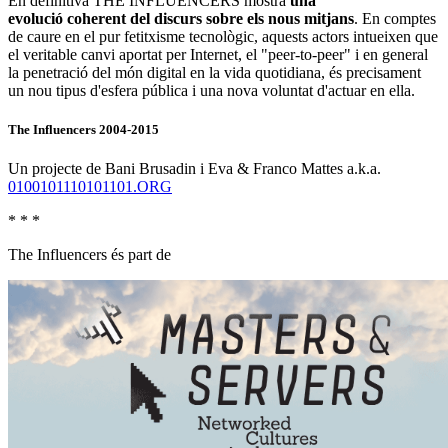
En definitiva THE INFLUENCERS mostra
una
evolució coherent del discurs sobre els nous mitjans
. En comptes
de caure en el pur fetitxisme tecnològic, aquests actors intueixen que
el veritable canvi aportat per Internet, el "peer-to-peer" i en general
la penetració del món digital en la vida quotidiana, és precisament
un nou tipus d'esfera pública i una nova voluntat d'actuar en ella.
The Influencers 2004-2015
Un projecte de Bani Brusadin i Eva & Franco Mattes a.k.a.
0100101110101101.ORG
* * *
The Influencers és part de