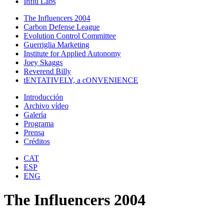
Influ Labs
The Influencers 2004
Carbon Defense League
Evolution Control Committee
Guerriglia Marketing
Institute for Applied Autonomy
Joey Skaggs
Reverend Billy
tENTATIVELY, a cONVENIENCE
Introducción
Archivo vídeo
Galería
Programa
Prensa
Créditos
CAT
ESP
ENG
The Influencers 2004