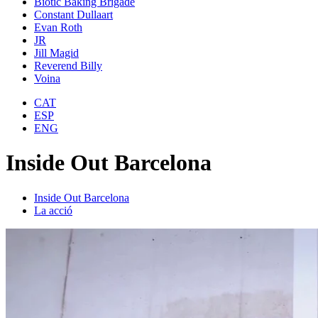
Biotic Baking Brigade
Constant Dullaart
Evan Roth
JR
Jill Magid
Reverend Billy
Voina
CAT
ESP
ENG
Inside Out Barcelona
Inside Out Barcelona
La acció