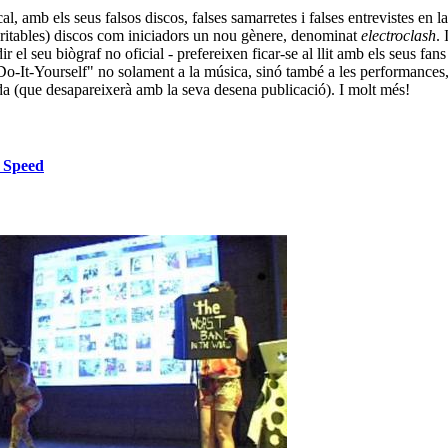
mb els seus falsos discos, falses samarretes i falses entrevistes en la
eritables) discos com iniciadors un nou gènere, denominat
electroclash
.
r el seu biògraf no oficial - prefereixen ficar-se al llit amb els seus f
d "Do-It-Yourself" no solament a la música, sinó també a les performances
cida (que desapareixerà amb la seva desena publicació). I molt més!
 Speed