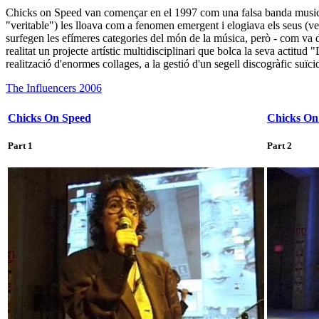
Chicks on Speed van començar en el 1997 com una falsa banda musical, a
"veritable") les lloava com a fenomen emergent i elogiava els seus (v
surfegen les efímeres categories del món de la música, però - com va di
realitat un projecte artístic multidisciplinari que bolca la seva actitu
realització d'enormes collages, a la gestió d'un segell discogràfic suï
The Influencers 2006
Chicks On Speed
Chicks On
Part 1
Part 2