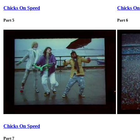
Chicks On Speed
Chicks On
Part 5
Part 6
Chicks On Speed
Part 7