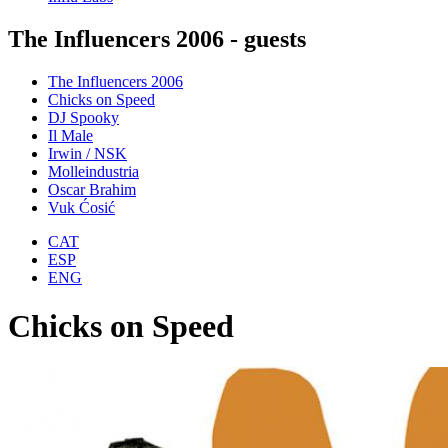
The Influencers 2006 - guests
The Influencers 2006
Chicks on Speed
DJ Spooky
Il Male
Irwin / NSK
Molleindustria
Oscar Brahim
Vuk Ćosić
CAT
ESP
ENG
Chicks on Speed