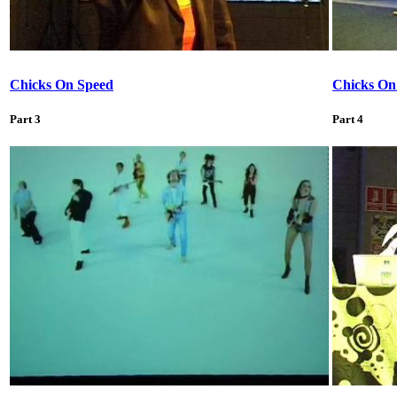
Chicks On Speed
Chicks On
Part 3
Part 4