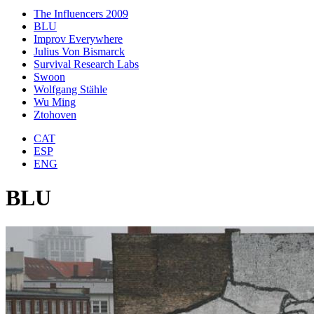
The Influencers 2009
BLU
Improv Everywhere
Julius Von Bismarck
Survival Research Labs
Swoon
Wolfgang Stähle
Wu Ming
Ztohoven
CAT
ESP
ENG
BLU