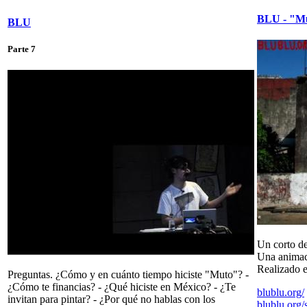
BLU - "M
BLU
Parte 7
Un corto d
Una animac
Realizado 
Preguntas. ¿Cómo y en cuánto tiempo hiciste "Muto"? -
¿Cómo te financias? - ¿Qué hiciste en México? - ¿Te
blublu.org/
invitan para pintar? - ¿Por qué no hablas con los
blublu.org/