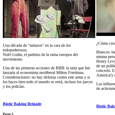
¿Cómo crea
Una década de "tartazos" en la cara de los
todopoderosos.
Blancos: ha
Noël Godin, el padrino de la rama europea del
misma perso
movimiento.
Henry Levy.
de un polít
Una de las primeras acciones de BBB: la tarta que fue
concreto. El
lanzada al economista neoliberal Milton Friedman.
America!) 
Consideraciones: no hay defensa contra este arma y si
los haces bien todo el mundo se reirá, incluso los jueces
Las influenc
y los policías.
de activismo
Biotic Baking Brigade
Biotic Bak
Parte 3