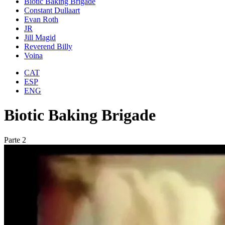
Biotic Baking Brigade
Constant Dullaart
Evan Roth
JR
Jill Magid
Reverend Billy
Voina
CAT
ESP
ENG
Biotic Baking Brigade
Parte 2