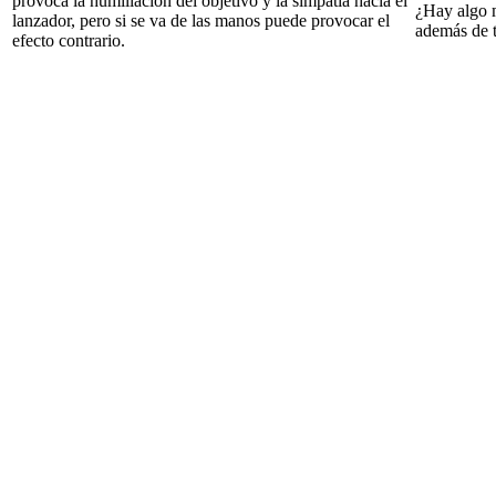
provoca la humillación del objetivo y la simpatía hacia el
¿Hay algo m
lanzador, pero si se va de las manos puede provocar el
además de t
efecto contrario.