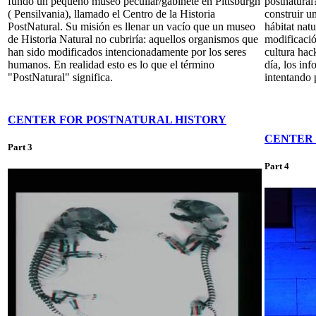
fundó un pequeño museo peculiar/gabinete en Pittsburgh
postnatural
( Pensilvania), llamado el Centro de la Historia
construir u
PostNatural. Su misión es llenar un vacío que un museo
hábitat nat
de Historia Natural no cubriría: aquellos organismos que
modificació
han sido modificados intencionadamente por los seres
cultura hac
humanos. En realidad esto es lo que el término
día, los inf
"PostNatural" significa.
intentando 
CENTER FOR POSTNATURAL HISTORY
CENTER 
Part 3
Part 4