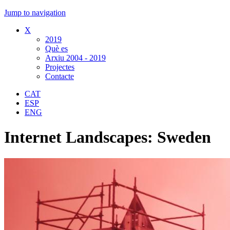
Jump to navigation
X
2019
Què es
Arxiu 2004 - 2019
Projectes
Contacte
CAT
ESP
ENG
Internet Landscapes: Sweden