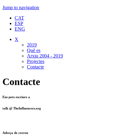
Jump to navigation
CAT
ESP
ENG
X
2019
Què es
Arxiu 2004 - 2019
Projectes
Contacte
Contacte
Ens pots escriure a
talk @ TheInfluencers.org
Adreça de correu