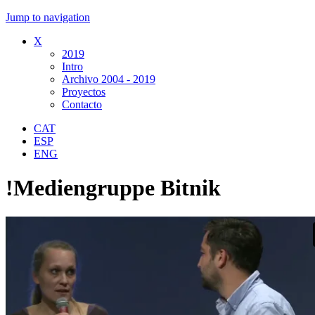
Jump to navigation
X
2019
Intro
Archivo 2004 - 2019
Proyectos
Contacto
CAT
ESP
ENG
!Mediengruppe Bitnik