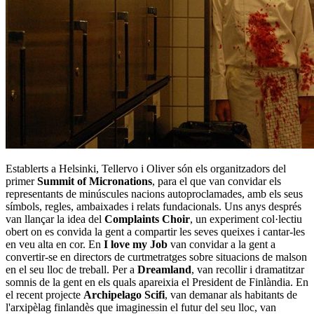
Establerts a Helsinki, Tellervo i Oliver són els organitzadors del
primer
Summit of Micronations
, para el que van convidar els
representants de minúscules nacions autoproclamades, amb els seus
símbols, regles, ambaixades i relats fundacionals. Uns anys després
van llançar la idea del
Complaints Choir
, un experiment col·lectiu
obert on es convida la gent a compartir les seves queixes i cantar-les
en veu alta en cor. En
I love my Job
van convidar a la gent a
convertir-se en directors de curtmetratges sobre situacions de malson
en el seu lloc de treball. Per a
Dreamland
, van recollir i dramatitzar
somnis de la gent en els quals apareixia el President de Finlàndia. En
el recent projecte
Archipelago
Scifi
, van demanar als habitants de
l'arxipèlag finlandès que imaginessin el futur del seu lloc, van