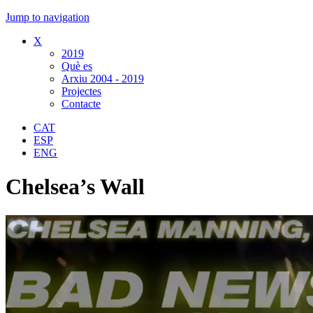
Jump to navigation
X
2019
Què es
Arxiu 2004 - 2019
Projectes
Contacte
CAT
ESP
ENG
Chelsea’s Wall