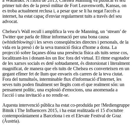
a Wikileaks. A l'abril de 2015, Chelsea Manning va publicar el seu
primer tuit des de la presó militar de Fort Leavenworth, Kansas, on
es troba actualment reclusa i, a pesar que se li ha negat l'accés a
internet, ha estat capaç d'enviar regularment tuits a través del seu
advocat.
Chelsea’s Wall recull i amplifica la veu de Manning, un ‘stream’ de
Twitter que parla de filtrar informació per una bona causa
(
whistleblowing)
i les seves conseqüències directes i personals, de la
vida en la presó i de la seva transició física d'home a dona. La
projecció sobre façanes dóna una presència física als tuits sense cos,
localitzant-los i donant-los un lloc fora del virtual. El ritme esgotador
de les xarxes socials es deté sobtadament, és distorsionat i literalment
magnificat, de manera que els tuits de Chelsea es converteixen en un
gegant efímer fet de llum que envaeix els carrers de la teva ciutat.
Fora del tumultuós, interminable flux d'informació d'Internet, les
seves tuits poden finalment ser llegits com el que realment són: un
pensament polític, una explosió d'emocions, una anomenada a
l'acció i una invitació a no rendir-se.
Aquesta intervenció pública ha estat co-produïda per !Mediengruppe
Bitnik i The Influencers 2015, i ha estat realitzada el 15 d'octubre
contemporàniament a Barcelona i en el Elevate Festival de Graz
(Àustria).