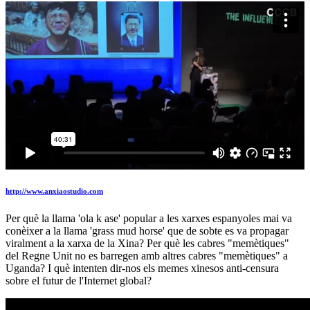
http://www.anxiaostudio.com
Per què la llama 'ola k ase' popular a les xarxes espanyoles mai va
conèixer a la llama 'grass mud horse' que de sobte es va propagar
viralment a la xarxa de la Xina? Per què les cabres "memètiques"
del Regne Unit no es barregen amb altres cabres "memètiques" a
Uganda? I què intenten dir-nos els memes xinesos anti-censura
sobre el futur de l'Internet global?