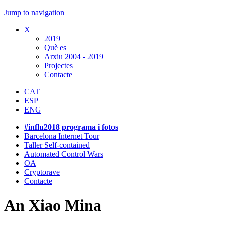
Jump to navigation
X
2019
Què es
Arxiu 2004 - 2019
Projectes
Contacte
CAT
ESP
ENG
#influ2018 programa i fotos
Barcelona Internet Tour
Taller Self-contained
Automated Control Wars
OA
Cryptorave
Contacte
An Xiao Mina